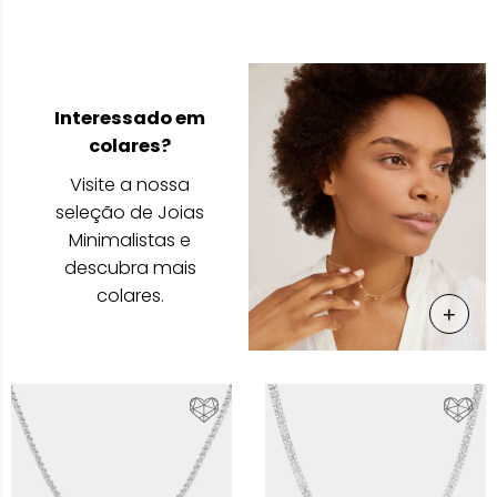
Interessado em
colares?
Visite a nossa
seleção de Joias
Minimalistas e
descubra mais
colares.
+
Ver M