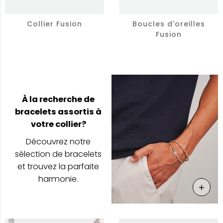
Collier Fusion
Boucles d'oreilles
Fusion
À la recherche de
bracelets assortis à
votre collier?
Découvrez notre
sélection de bracelets
et trouvez la parfaite
harmonie.
+
En Sa