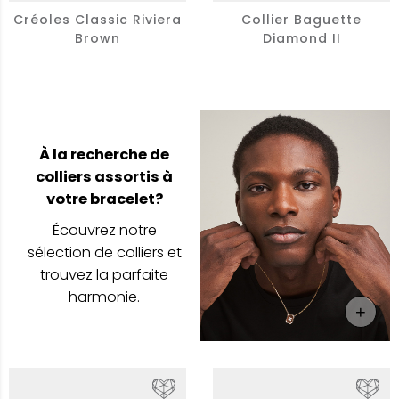
Créoles Classic Riviera
Collier Baguette
Brown
Diamond II
À la recherche de
colliers assortis à
votre bracelet?
Écouvrez notre
sélection de colliers et
trouvez la parfaite
harmonie.
+
En Sa