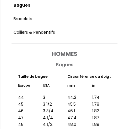
Bagues
Bracelets
Colliers & Pendentifs
HOMMES
Bagues
Taille de bague
Circonférence du doigt
Europe
USA
mm
in
44
3
44.2
1.74
45
3 1/2
45.5
1.79
46
3 3/4
46.1
1.82
47
4 1/4
47.4
1.87
48
4 1/2
48.0
1.89