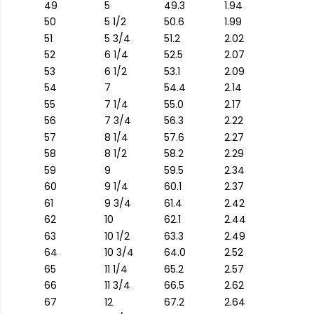
49
5
49.3
1.94
50
5 1/2
50.6
1.99
51
5 3/4
51.2
2.02
52
6 1/4
52.5
2.07
53
6 1/2
53.1
2.09
54
7
54.4
2.14
55
7 1/4
55.0
2.17
56
7 3/4
56.3
2.22
57
8 1/4
57.6
2.27
58
8 1/2
58.2
2.29
59
9
59.5
2.34
60
9 1/4
60.1
2.37
61
9 3/4
61.4
2.42
62
10
62.1
2.44
63
10 1/2
63.3
2.49
64
10 3/4
64.0
2.52
65
11 1/4
65.2
2.57
66
11 3/4
66.5
2.62
67
12
67.2
2.64