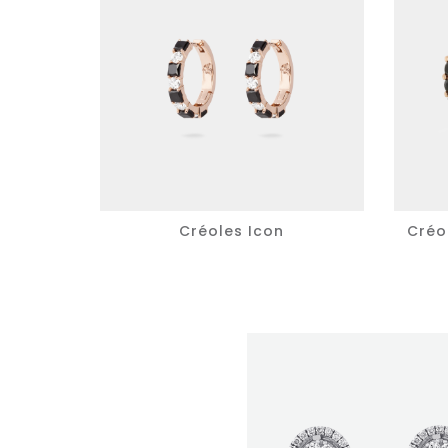
Créoles Icon
Créol