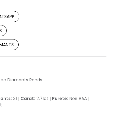
ATSAPP
S
AMANTS
avec Diamants Ronds
ants:
31 |
Carat:
2,71ct |
Pureté:
Noir AAA |
t